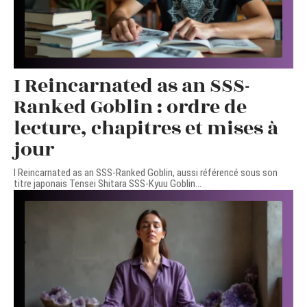
I Reincarnated as an SSS-
Ranked Goblin : ordre de
lecture, chapitres et mises à
jour
I Reincarnated as an SSS-Ranked Goblin, aussi référencé sous son
titre japonais Tensei Shitara SSS-Kyuu Goblin
…