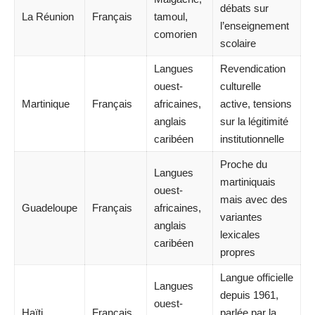
débats sur
La Réunion
Français
tamoul,
l’enseignement
comorien
scolaire
Langues
Revendication
ouest-
culturelle
Martinique
Français
africaines,
active, tensions
anglais
sur la légitimité
caribéen
institutionnelle
Proche du
Langues
martiniquais
ouest-
mais avec des
Guadeloupe
Français
africaines,
variantes
anglais
lexicales
caribéen
propres
Langue officielle
Langues
depuis 1961,
ouest-
Haïti
Français
parlée par la