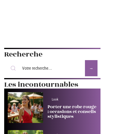
Recherche
Les incontournables
Look
Porter une robe rouge
: occasions et conseils
stylistiques