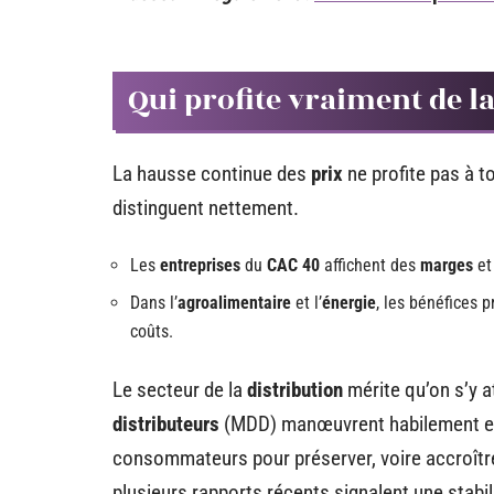
Qui profite vraiment de la
La hausse continue des
prix
ne profite pas à t
distinguent nettement.
Les
entreprises
du
CAC 40
affichent des
marges
et
Dans l’
agroalimentaire
et l’
énergie
, les bénéfices 
coûts.
Le secteur de la
distribution
mérite qu’on s’y
distributeurs
(MDD) manœuvrent habilement ent
consommateurs pour préserver, voire accroître
plusieurs rapports récents signalent une stabi