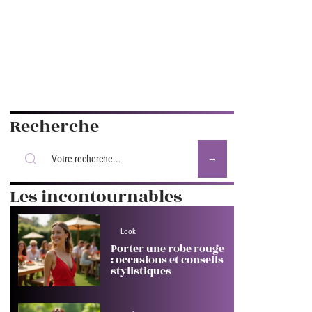
Recherche
Les incontournables
Look
Porter une robe rouge
: occasions et conseils
stylistiques