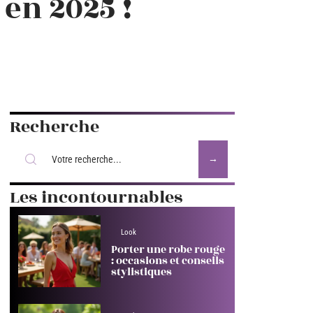
 en 2025 !
Recherche
Les incontournables
Look
Porter une robe rouge
: occasions et conseils
stylistiques