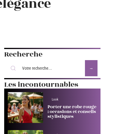
élégance
Recherche
Les incontournables
Look
Porter une robe rouge
: occasions et conseils
stylistiques